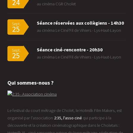
24
au cinéma CGR Cholet
Séance réservées aux collègiens - 14h30
Sept.
25
au cinéma Le Ciné'Fil de Vihiers - Lys-Haut-Layon
Séance ciné-rencontre - 20h30
Sept.
25
au cinéma Le Ciné'Fil de Vihiers - Lys-Haut-Layon
Qui sommes-nous ?
Le festival du court métrage de Cholet, le Hotmilk Film Makers, est
organisé par l'association
2:35, l'asso ciné
qui participe à la
découverte et la création cinématographique dans le Choletais :
Hotmilk XL, ciné-rencontre autour du long métrage, réalisation de