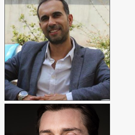
Farid Afiri
Réalisateur
En détails
Simon Larvaron
Excusé
Réalisateur, producteur, comédien