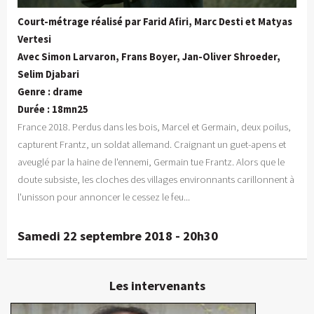
Court-métrage réalisé par Farid Afiri, Marc Desti et Matyas
Vertesi
Avec Simon Larvaron, Frans Boyer, Jan-Oliver Shroeder,
Selim Djabari
Genre : drame
Durée : 18mn25
France 2018. Perdus dans les bois, Marcel et Germain, deux poilus,
capturent Frantz, un soldat allemand. Craignant un guet-apens et
aveuglé par la haine de l'ennemi, Germain tue Frantz. Alors que le
doute subsiste, les cloches des villages environnants carillonnent à
l'unisson pour annoncer le cessez le feu...
Samedi 22 septembre 2018 - 20h30
Les intervenants