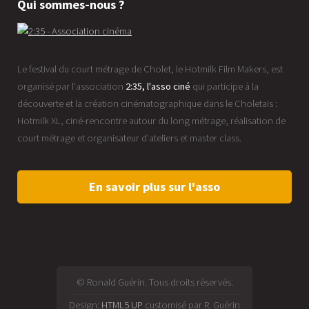
Qui sommes-nous ?
Le festival du court métrage de Cholet, le Hotmilk Film Makers, est
organisé par l'association
2:35, l'asso ciné
qui participe à la
découverte et la création cinématographique dans le Choletais :
Hotmilk XL, ciné-rencontre autour du long métrage, réalisation de
court métrage et organisateur d'ateliers et master class.
En savoir plus sur l'asso
© Ronald Guérin. Tous droits réservés.
Design:
HTML5 UP
customisé par R. Guérin