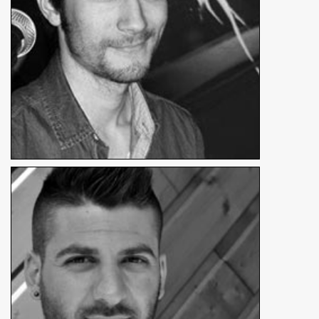
Romain Debare
Comédien amateur
En détails