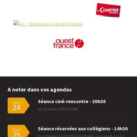
A noter dans vos agendas
Séance ciné-rencontre - 20h30
Sept.
24
au cinéma CGR Cholet
Séance réservées aux collègiens - 14h30
Sept.
25
au cinéma Le Ciné'Fil de Vihiers - Lys-Haut-Layon