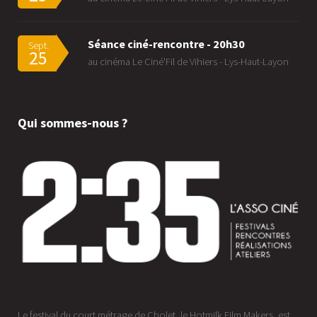
Séance ciné-rencontre - 20h30
Sept.
25
au cinéma Le Ciné'Fil de Vihiers - Lys-Haut-Layon
Qui sommes-nous ?
Le festival du court métrage de Cholet, le Hotmilk Film Makers, est