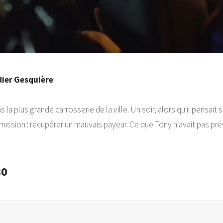
dier Gesquière
a plus grande carrosserie de la ville. Un soir, alors qu'il pensait
mission : récupérer un mauvais payeur. Ce que Tony n'avait pas prév
30