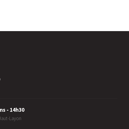
0
ns - 14h30
-Haut-Layon