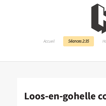
Accueil
Séances 2:35
Ho
Loos-en-gohelle 