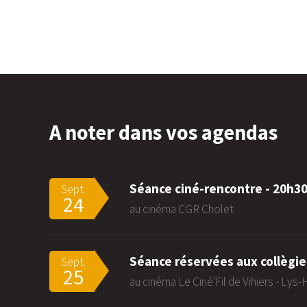
A noter dans vos agendas
Séance ciné-rencontre - 20h3
Sept.
24
au cinéma CGR Cholet
Séance réservées aux collègie
Sept.
25
au cinéma Le Ciné'Fil de Vihiers - Lys