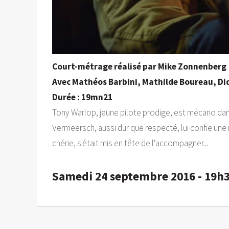
Court-métrage réalisé par Mike Zonnenberg
Avec Mathéos Barbini, Mathilde Boureau, Di
Durée : 19mn21
Tony Warlop, jeune pilote prodige, est mécano dans l
Vermeersch, aussi dur que respecté, lui confie une 
chérie, s'était mis en tête de l'accompagner...
Samedi 24 septembre 2016 - 19h