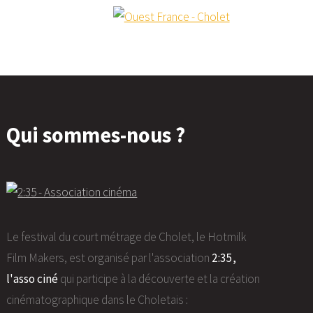
Qui sommes-nous ?
Le festival du court métrage de Cholet, le Hotmilk
Film Makers, est organisé par l'association
2:35,
l'asso ciné
qui participe à la découverte et la création
cinématographique dans le Choletais :