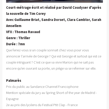
Court-métrage écrit et réalisé par David Coudyser d'après
la nouvelle de Tim Corey
Avec Guillaume Briat, Sandra Dorset, Clara Camblor, Sarah
Amsellem
VFX : Thomas Ravaud
Genre : Thriller
Durée : 7mn
Que feriez-vous si un couple sonnait chez vous pour vous
annoncer l'arrivée de George ? Qui est George et surtout qui est ce
couple intriguant ? C'est ce que va vivre Marion qui ne sait pas
encore qu'en ouvrant sa porte, un piège va se refermer sur elle.
Palmarès
Prix du public au Sundance Channel Francophone
Mention spéciale du jury au Spring Short of the year de Madrid -
Espagne
2e au prix des lycéens du Festival Ptit Clap - France