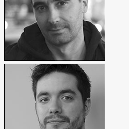
Thomas Ravaud
Compositing VFX
En détails