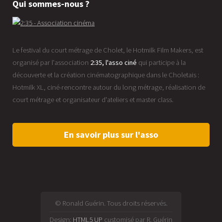
Qui sommes-nous ?
Le festival du court métrage de Cholet, le Hotmilk Film Makers, est
organisé par l'association
2:35, l'asso ciné
qui participe à la
découverte et la création cinématographique dans le Choletais :
Hotmilk XL, ciné-rencontre autour du long métrage, réalisation de
court métrage et organisateur d'ateliers et master class.
En savoir plus sur l'asso
© Ronald Guérin. Tous droits réservés.
Design:
HTML5 UP
customisé par R. Guérin