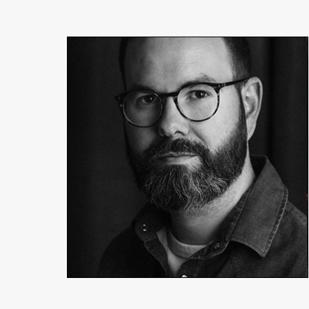
Yoann Luis
Producteur, réalisateur
En détails