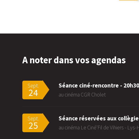
A noter dans vos agendas
Séance ciné-rencontre - 20h3
Sept.
24
au cinéma CGR Cholet
Séance réservées aux collègie
Sept.
25
au cinéma Le Ciné'Fil de Vihiers - Lys