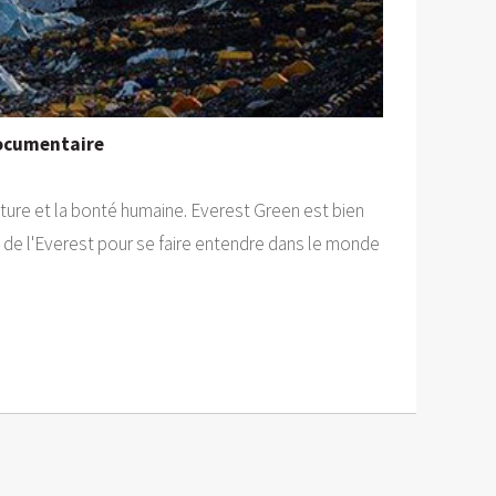
documentaire
ture et la bonté humaine. Everest Green est bien
a de l'Everest pour se faire entendre dans le monde