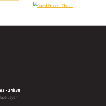
0
ns - 14h30
-Haut-Layon