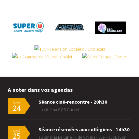
A noter dans vos agendas
Séance ciné-rencontre - 20h30
Sept.
24
au cinéma CGR Cholet
Séance réservées aux collègiens - 14h30
Sept.
25
au cinéma Le Ciné'Fil de Vihiers - Lys-Haut-Layon