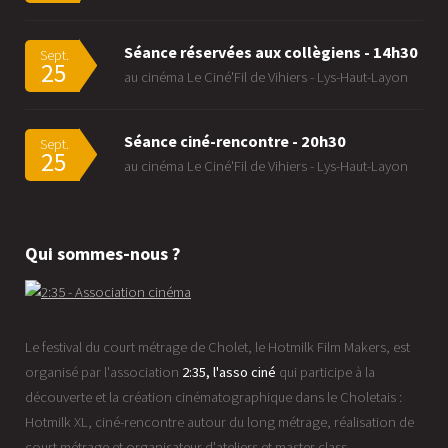
Séance réservées aux collègiens - 14h30
Sept.
25
au cinéma Le Ciné'Fil de Vihiers - Lys-Haut-Layon
Séance ciné-rencontre - 20h30
Sept.
25
au cinéma Le Ciné'Fil de Vihiers - Lys-Haut-Layon
Qui sommes-nous ?
Le festival du court métrage de Cholet, le Hotmilk Film Makers, est
organisé par l'association
2:35, l'asso ciné
qui participe à la
découverte et la création cinématographique dans le Choletais :
Hotmilk XL, ciné-rencontre autour du long métrage, réalisation de
court métrage et organisateur d'ateliers et master class.