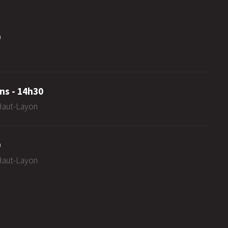
0
ns - 14h30
-Haut-Layon
0
-Haut-Layon