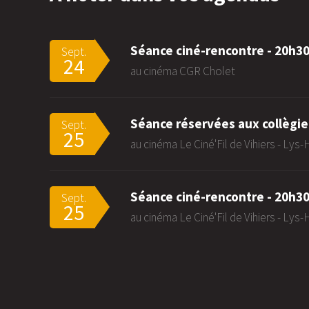
Séance ciné-rencontre - 20h3
Sept.
24
au cinéma CGR Cholet
Séance réservées aux collègie
Sept.
25
au cinéma Le Ciné'Fil de Vihiers - Lys
Séance ciné-rencontre - 20h3
Sept.
25
au cinéma Le Ciné'Fil de Vihiers - Lys