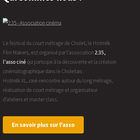
Le festival du court métrage de Cholet, le Hotmilk
Film Makers, est organisé par l'association
2:35,
l'asso ciné
qui participe à la découverte et la création
cinématographique dans le Choletais :
Hotmilk XL, ciné-rencontre autour du long métrage,
réalisation de court métrage et organisateur
d'ateliers et master class.
En savoir plus sur l'asso