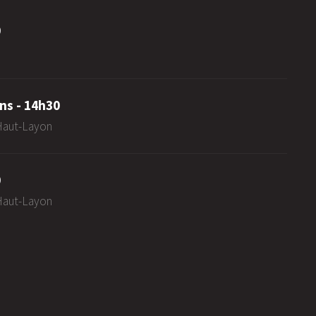
0
ns - 14h30
-Haut-Layon
0
-Haut-Layon