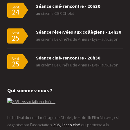
Séance ciné-rencontre - 20h30
Sept.
24
au cinéma CGR Cholet
Séance réservées aux collègiens - 14h30
Sept.
25
au cinéma Le Ciné'Fil de Vihiers - Lys-Haut-Layon
Séance ciné-rencontre - 20h30
Sept.
25
au cinéma Le Ciné'Fil de Vihiers - Lys-Haut-Layon
Qui sommes-nous ?
Le festival du court métrage de Cholet, le Hotmilk Film Makers, est
organisé par l'association
2:35, l'asso ciné
qui participe à la