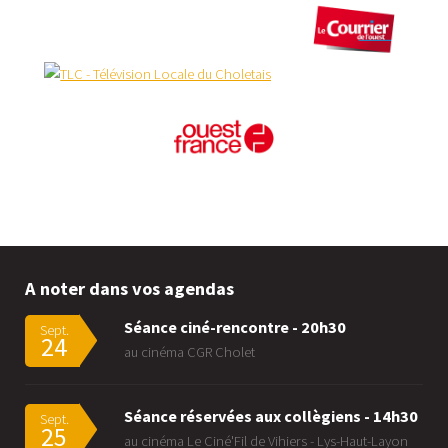
A noter dans vos agendas
Séance ciné-rencontre - 20h30
Sept.
24
au cinéma CGR Cholet
Séance réservées aux collègiens - 14h30
Sept.
25
au cinéma Le Ciné'Fil de Vihiers - Lys-Haut-Layon