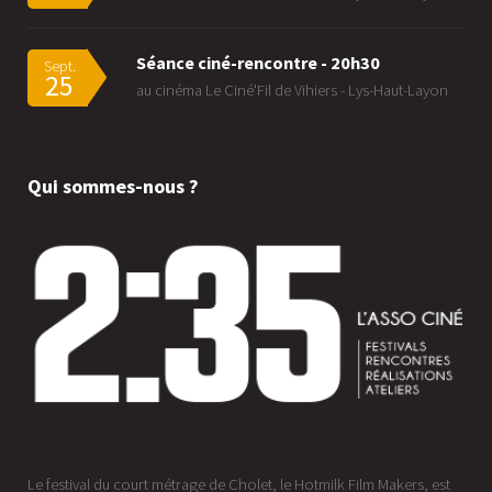
Séance ciné-rencontre - 20h30
Sept.
25
au cinéma Le Ciné'Fil de Vihiers - Lys-Haut-Layon
Qui sommes-nous ?
Le festival du court métrage de Cholet, le Hotmilk Film Makers, est