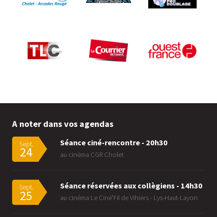
A noter dans vos agendas
Séance ciné-rencontre - 20h30
Sept.
24
au cinéma CGR Cholet
Séance réservées aux collègiens - 14h30
Sept.
25
au cinéma Le Ciné'Fil de Vihiers - Lys-Haut-Layon