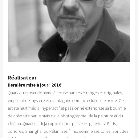
Réalisateur
Dernière mise à jour : 2016
Quarxx : un pseudonyme à consonances étranges et originales,
empreint de mystère et d'ambiguïté comme celui qui le porte. Cet
artiste multimédia, hyperactif et passionné extériorise sa boulimie
de créativité par le biais de la photographie, de la peinture et du
cinéma. Quarxx a déjà exposé dans plusieurs galeries à Paris,
Londres, Shanghaï ou Pékin. Ses films, comme ses toiles, sont des