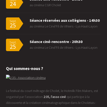
24
au cinéma CGR Cholet
Séance réservées aux collègiens - 14h30
Sept.
25
au cinéma Le Ciné'Fil de Vihiers - Lys-Haut-Layon
Séance ciné-rencontre - 20h30
Sept.
25
au cinéma Le Ciné'Fil de Vihiers - Lys-Haut-Layon
Qui sommes-nous ?
Le festival du court métrage de Cholet, le Hotmilk Film Makers, est
organisé par l'association
2:35, l'asso ciné
qui participe à la
découverte et la création cinématographique dans le Choletais :